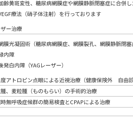
加齢黄斑変性、糖尿病網膜症や網膜静脈閉塞症に合併し
VEGF療法（硝子体注射）を行っております
ーザー治療
網膜光凝固術（糖尿病網膜症、網膜裂孔、網膜静脈閉塞
緑内障
後発白内障（YAGレーザー）
濃度アトロピン点眼による近視治療（健康保険外 自由
粒腫、麦粒腫（ものもらい）の手術的治療
時無呼吸症候群の簡易検査とCPAPによる治療