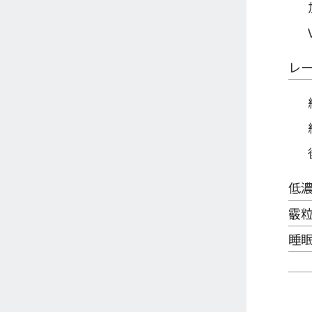
レ
低
霰
睡眠