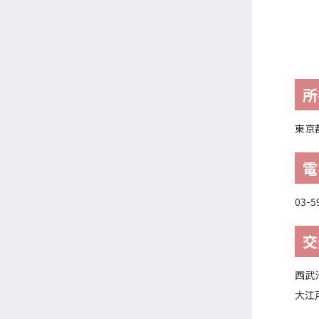
所
東京都
電
03-5
交
西武
大江