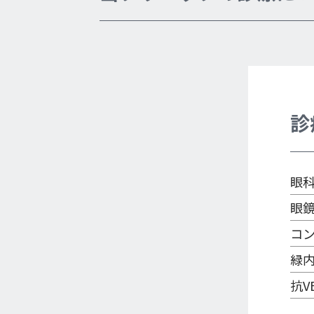
診
眼
眼
コ
緑
抗V