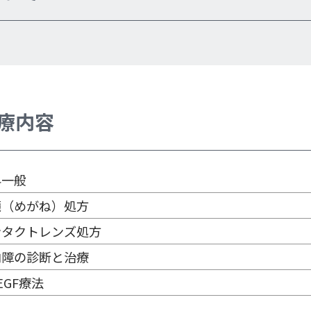
療内容
科一般
鏡（めがね）処方
ンタクトレンズ処方
内障の診断と治療
EGF療法