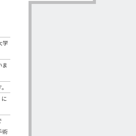
大学
いま
す。
）に
で
手術